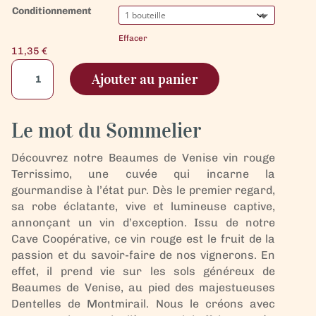
Conditionnement
Effacer
11,35
€
quantité
Ajouter au panier
de
Beaumes
de
Le mot du Sommelier
Venise
vin
Découvrez notre Beaumes de Venise vin rouge
Rouge
Terrissimo, une cuvée qui incarne la
-
gourmandise à l’état pur. Dès le premier regard,
Terrissimo
sa robe éclatante, vive et lumineuse captive,
annonçant un vin d’exception. Issu de notre
Cave Coopérative, ce vin rouge est le fruit de la
passion et du savoir-faire de nos vignerons. En
effet, il prend vie sur les sols généreux de
Beaumes de Venise, au pied des majestueuses
Dentelles de Montmirail. Nous le créons avec