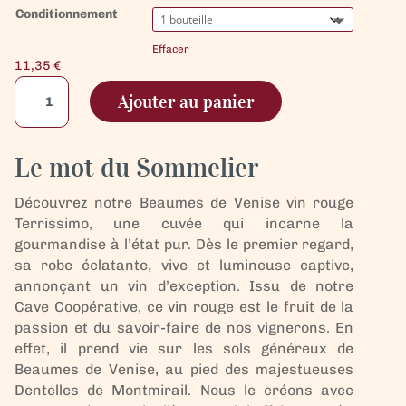
Conditionnement
Effacer
11,35
€
quantité
Ajouter au panier
de
Beaumes
de
Le mot du Sommelier
Venise
vin
Découvrez notre Beaumes de Venise vin rouge
Rouge
Terrissimo, une cuvée qui incarne la
-
gourmandise à l’état pur. Dès le premier regard,
Terrissimo
sa robe éclatante, vive et lumineuse captive,
annonçant un vin d’exception. Issu de notre
Cave Coopérative, ce vin rouge est le fruit de la
passion et du savoir-faire de nos vignerons. En
effet, il prend vie sur les sols généreux de
Beaumes de Venise, au pied des majestueuses
Dentelles de Montmirail. Nous le créons avec