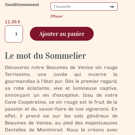
Conditionnement
Effacer
11,35
€
quantité
Ajouter au panier
de
Beaumes
de
Le mot du Sommelier
Venise
vin
Découvrez notre Beaumes de Venise vin rouge
Rouge
Terrissimo, une cuvée qui incarne la
-
gourmandise à l’état pur. Dès le premier regard,
Terrissimo
sa robe éclatante, vive et lumineuse captive,
annonçant un vin d’exception. Issu de notre
Cave Coopérative, ce vin rouge est le fruit de la
passion et du savoir-faire de nos vignerons. En
effet, il prend vie sur les sols généreux de
Beaumes de Venise, au pied des majestueuses
Dentelles de Montmirail. Nous le créons avec