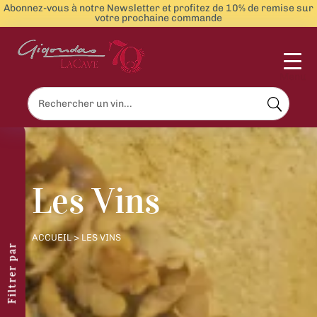
Abonnez-vous à notre Newsletter et profitez de 10% de remise sur
votre prochaine commande
Menu
Les Vins
ACCUEIL
> LES VINS
Filtrer par