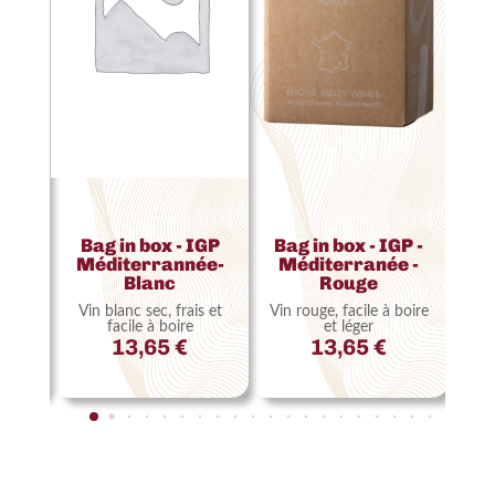
e
Bag in box - IGP
Bag in box - IGP -
e
Ba
Méditerrannée-
Méditerranée -
l
du
Blanc
Rouge
ux,
Vin
Vin blanc sec, frais et
Vin rouge, facile à boire
tes de
facile à boire
et léger
s
13,65
€
13,65
€