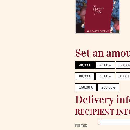
Set an amo
40,00
€
45,00
€
50,00
60,00
€
75,00
€
100,0
150,00
€
200,00
€
Delivery inf
RECIPIENT INF
Name: