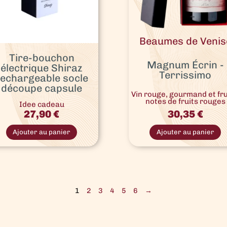
Beaumes de Venis
Tire-bouchon
Magnum Écrin -
électrique Shiraz
Terrissimo
rechargeable socle
découpe capsule
Vin rouge, gourmand et fru
notes de fruits rouges
Idee cadeau
30,35
€
27,90
€
Ajouter au panier
Ajouter au panier
1
2
3
4
5
6
→