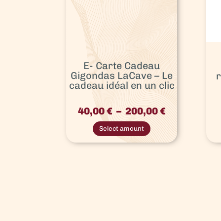
E- Carte Cadeau
Gigondas LaCave – Le
cadeau idéal en un clic
Plage
40,00
€
–
200,00
€
de
prix :
Select amount
40,00 €
à
200,00 €