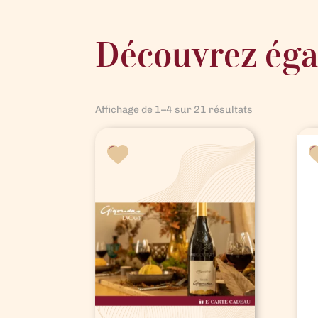
Découvrez ég
Trié
Affichage de 1–4 sur 21 résultats
par
prix
croissant