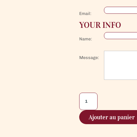
Email:
YOUR INFO
Name:
Message:
quantité
de
E-
Ajouter au panier
Carte
Cadeau
Gigondas