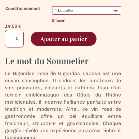
Conditionnement
Effacer
14,60
€
quantité
Ajouter au panier
de
Gigondas
Signature
Le mot du Sommelier
rosé
Le Gigondas rosé de Gigondas LaCave est une
cuvée d’exception. Il séduira les amateurs de
vins puissants, élégants et raffinés. Issu d’un
terroir emblématique des Côtes du Rhône
méridionales, il incarne l’alliance parfaite entre
tradition et modernité. Ainsi, ce vin rosé de
gastronomie offre un bel équilibre entre
fraîcheur, structure et gourmandise. Chaque
gorgée révèle une expérience gustative riche et
harmonieuse.