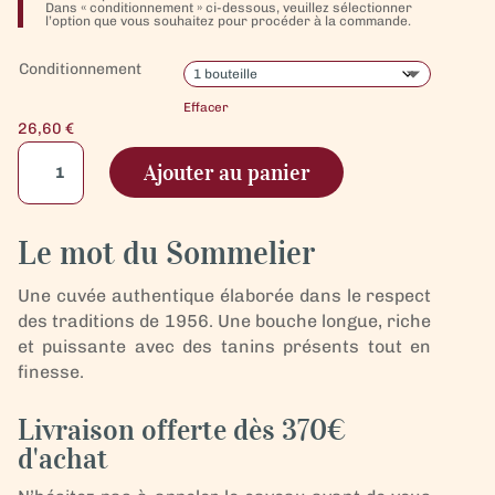
Dans « conditionnement » ci-dessous, veuillez sélectionner
l’option que vous souhaitez pour procéder à la commande.
Conditionnement
Effacer
26,60
€
quantité
Ajouter au panier
de
Vin
Rouge
Le mot du Sommelier
-
Côtes
Une cuvée authentique élaborée dans le respect
du
des traditions de 1956. Une bouche longue, riche
Rhône
et puissante avec des tanins présents tout en
-
finesse.
Gigondas
-
Livraison offerte dès 370€
Le
d'achat
Brut
du