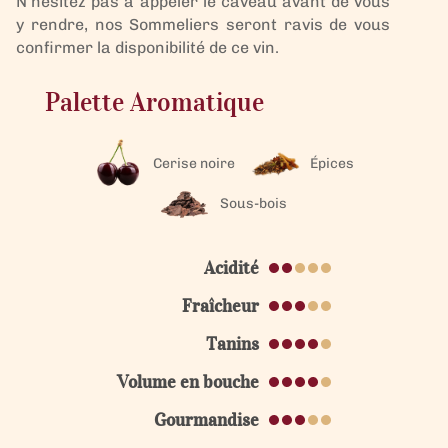
N’hésitez pas à appeler le caveau avant de vous
Foudre
y rendre, nos Sommeliers seront ravis de vous
N°56
confirmer la disponibilité de ce vin.
Palette Aromatique
Cerise noire
Épices
Sous-bois
Acidité
Fraîcheur
Tanins
Volume en bouche
Gourmandise