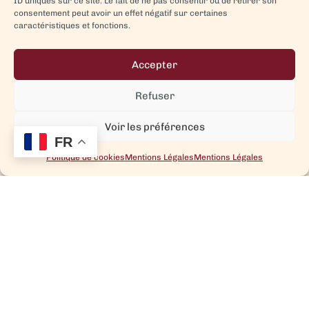
ID uniques sur ce site. Le fait de ne pas consentir ou de retirer son
consentement peut avoir un effet négatif sur certaines
caractéristiques et fonctions.
Accepter
Refuser
Voir les préférences
FR
Politique de cookies
Mentions Légales
Mentions Légales
CÔTES DU RHÔNE ET
VINS BIO
VINS DE PAYS
VILLAGES