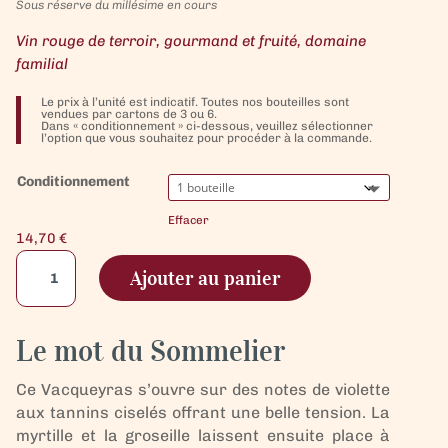
Sous réserve du millésime en cours
Vin rouge de terroir, gourmand et fruité, domaine
familial
Le prix à l’unité est indicatif. Toutes nos bouteilles sont
vendues par cartons de 3 ou 6.
Dans « conditionnement » ci-dessous, veuillez sélectionner
l’option que vous souhaitez pour procéder à la commande.
Conditionnement
Effacer
14,70
€
quantité
Ajouter au panier
de
Vin
Rouge
Le mot du Sommelier
Bio
Vacqueyras
Ce Vacqueyras s’ouvre sur des notes de violette
Domaine
aux tannins ciselés offrant une belle tension. La
de
myrtille et la groseille laissent ensuite place à
Carobelle