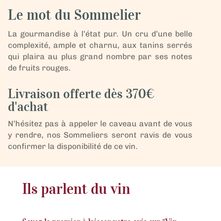
Rouge
Le mot du Sommelier
-
Beaumes
La gourmandise à l’état pur. Un cru d’une belle
de
complexité, ample et charnu, aux tanins serrés
Venise
qui plaira au plus grand nombre par ses notes
-
de fruits rouges.
Magnum
Écrin
Livraison offerte dès 370€
-
d'achat
"Terrissimo"
N’hésitez pas à appeler le caveau avant de vous
y rendre, nos Sommeliers seront ravis de vous
confirmer la disponibilité de ce vin.
Ils parlent du vin