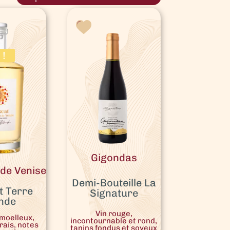
!
Gigondas
de Venise
Demi-Bouteille La
 Terre
Signature
nde
Vin rouge,
 moelleux,
incontournable et rond,
rais, notes
tanins fondus et soyeux