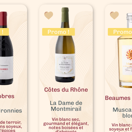
 !
Promo !
Promo 
Côtes du Rhône
obres
Beaumes 
La Dame de
Montmirail
Muscat
dronnies
blo
Vin blanc sec,
de terroir,
gourmand et élégant,
Vin blanc
ins soyeux,
notes boisées et
soyeux et f
d'épices
d'abricots