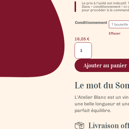
Le prix à l’unité est indicati
Dans « conditionnement » ci-
pour procéder à la command
Conditionnement
Effacer
16,05
€
quantité
de
Vin
Ajouter au panier
Blanc
-
Côtes
Le mot du So
du
Rhone
L’Atelier Blanc est un vi
-
une belle longueur et u
Vacqueyras
parfait équilibre.
L'Atelier
Livraison of