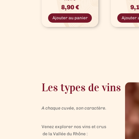
8,90
€
9,
Ce
produit
Ajouter au panier
Ajouter 
a
plusieurs
variations.
Les
options
peuvent
être
choisies
sur
la
page
du
produit
Les types de vins
A chaque cuvée, son caractère.
Venez explorer nos vins et crus
de la Vallée du Rhône :