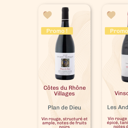
par
prix
croissant
Promo !
Promo
Côtes du Rhône
Vins
Villages
Les An
Plan de Dieu
Vin rouge 
Vin rouge, structuré et
épicé, tan
ample, notes de fruits
notes 
noirs