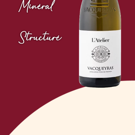
Minéral
Structuré