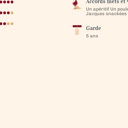
Accords mets et 
Un apéritif Un poul
Jacques snackées à 
Garde
5 ans