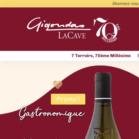
Abonnez-vous
7 Terroirs, 70ème Millésime
Promo !
Gastronomique