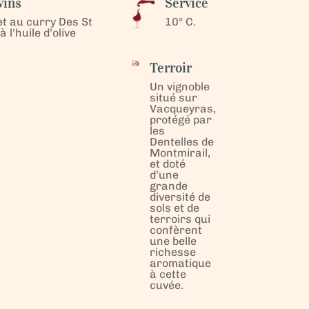
vins
Service
et au curry Des St
10° C.
l’huile d’olive
Terroir
Un vignoble
situé sur
Vacqueyras,
protégé par
les
Dentelles de
Montmirail,
et doté
d’une
grande
diversité de
sols et de
terroirs qui
confèrent
une belle
richesse
aromatique
à cette
cuvée.