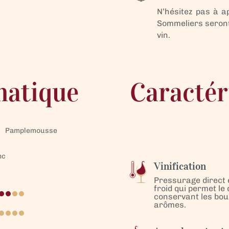
N’hésitez pas à a
Sommeliers seront 
vin.
matique
Caractér
Pamplemousse
nc
Vinification
Pressurage direct 
froid qui permet le
conservant les bou
arômes.