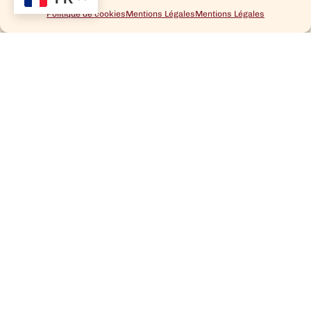
Politique de cookies
Mentions Légales
Mentions Légales
CÔTES DU RHÔNE ET
VINS BIO
VINS DE PAYS
VILLAGES