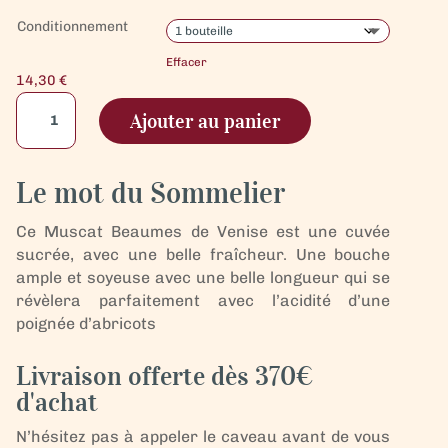
Conditionnement
Effacer
14,30
€
quantité
Ajouter au panier
de
Muscat
de
Le mot du Sommelier
Beaumes
de
Ce Muscat Beaumes de Venise est une cuvée
Venise
sucrée, avec une belle fraîcheur. Une bouche
ample et soyeuse avec une belle longueur qui se
révèlera parfaitement avec l’acidité d’une
poignée d’abricots
Livraison offerte dès 370€
d'achat
N’hésitez pas à appeler le caveau avant de vous