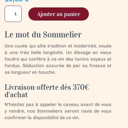
quantité
Ajouter au panier
de
Gigondas
La
Le mot du Sommelier
Signature
Demi-
Une cuvée qui allie tradition et modernité, vouée
Bouteille
à une très belle longévité. Un élevage en vieux
foudre qui confère à ce vin des tanins soyeux et
fondus. Séduction assurée de par sa finesse et
sa longueur en bouche.
Livraison offerte dès 370€
d'achat
N’hésitez pas à appeler le caveau avant de vous
y rendre, nos Sommeliers seront ravis de vous
confirmer la disponibilité de ce vin.