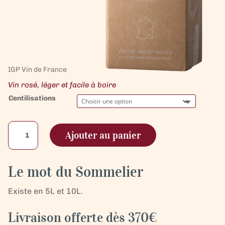
IGP Vin de France
Vin rosé, léger et facile à boire
Centilisations
quantité
Ajouter au panier
de
Bag
in
Le mot du Sommelier
Box
-
Existe en 5L et 10L.
IGP
Méditerrannée
Livraison offerte dès 370€
-