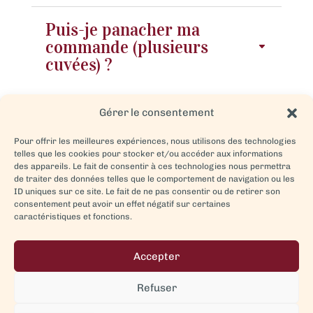
Puis-je panacher ma
commande (plusieurs
cuvées) ?
Gérer le consentement
Je me suis trompé en
passant ma commande,
Pour offrir les meilleures expériences, nous utilisons des technologies
que dois-je faire ?
telles que les cookies pour stocker et/ou accéder aux informations
des appareils. Le fait de consentir à ces technologies nous permettra
de traiter des données telles que le comportement de navigation ou les
ID uniques sur ce site. Le fait de ne pas consentir ou de retirer son
Puis-je renvoyer la
consentement peut avoir un effet négatif sur certaines
caractéristiques et fonctions.
marchandise ?
Accepter
Que faire en cas de vin
Refuser
bouchonné ou altéré ?