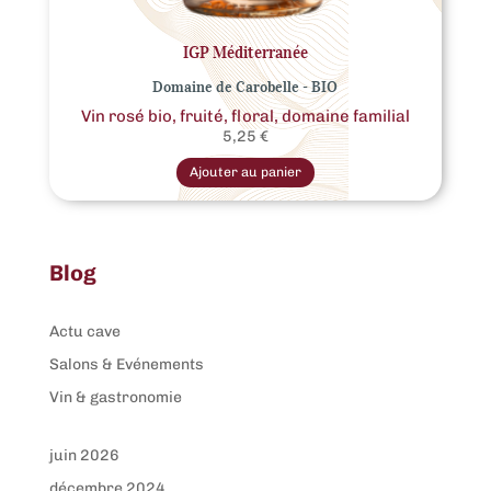
IGP Méditerranée
Domaine de Carobelle - BIO
Vin rosé bio, fruité, floral, domaine familial
5,25
€
Ce
produit
Ajouter au panier
a
plusieurs
variations.
Les
options
peuvent
Blog
être
choisies
sur
la
Actu cave
page
du
Salons & Evénements
produit
Vin & gastronomie
juin 2026
décembre 2024