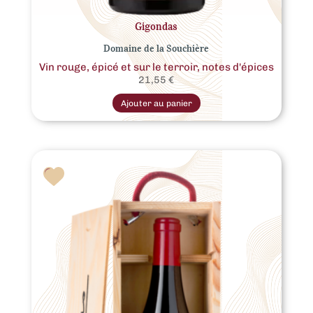
Gigondas
Domaine de la Souchière
Vin rouge, épicé et sur le terroir, notes d'épices
21,55
€
Ce
produit
Ajouter au panier
a
plusieurs
variations.
Les
options
peuvent
être
choisies
sur
la
page
du
produit