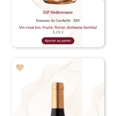
IGP Méditerranée
Domaine de Carobelle - BIO
Vin rosé bio, fruité, floral, domaine familial
5,25
€
Ce
produit
Ajouter au panier
a
plusieurs
variations.
Les
options
peuvent
être
choisies
sur
la
page
du
produit