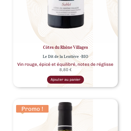
Côtes du Rhône Villages
Le Dit de la Lentière -BIO
Vin rouge, épicé et équilibré, notes de réglisse
8,80
€
Ce
produit
Ajouter au panier
a
plusieurs
variations.
Les
options
peuvent
être
Promo !
choisies
sur
la
page
du
produit