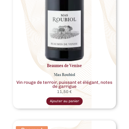
Beaumes de Venise
Mas Roubiol
Vin rouge de terroir, puissant et élégant, notes
de garrigue
11,50
€
Ce
produit
Ajouter au panier
a
plusieurs
variations.
Les
options
peuvent
être