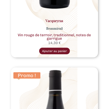
Vacqueyras
Beaumirail
Vin rouge de terroir, traditionnel, notes de
garrigue
14,30
€
Ce
produit
Ajouter au panier
a
plusieurs
variations.
Les
options
peuvent
être
Promo !
choisies
sur
la
page
du
produit