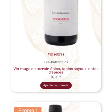
Vinsobres
Les Andronnies
Vin rouge de terroir, épicé, tanins soyeux, notes
d'épices
9,10
€
Ce
produit
Ajouter au panier
a
plusieurs
variations.
Les
options
peuvent
être
Promo !
choisies