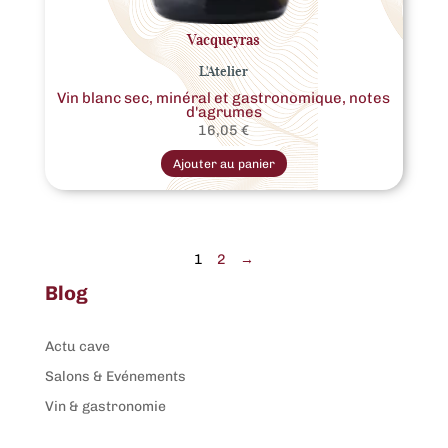
Vacqueyras
L'Atelier
Vin blanc sec, minéral et gastronomique, notes
d'agrumes
16,05
€
Ce
produit
Ajouter au panier
a
plusieurs
variations.
Les
options
peuvent
être
1
2
→
choisies
sur
Blog
la
page
du
produit
Actu cave
Salons & Evénements
Vin & gastronomie