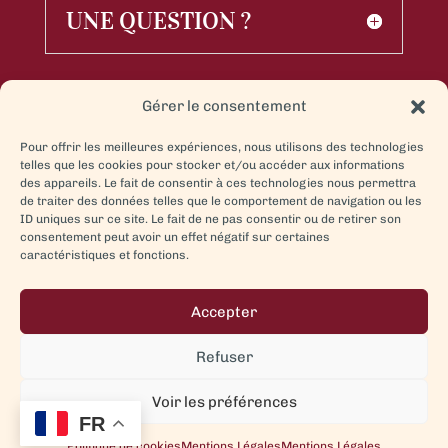
UNE QUESTION ?
Gérer le consentement
Pour offrir les meilleures expériences, nous utilisons des technologies
telles que les cookies pour stocker et/ou accéder aux informations
des appareils. Le fait de consentir à ces technologies nous permettra
de traiter des données telles que le comportement de navigation ou les
ID uniques sur ce site. Le fait de ne pas consentir ou de retirer son
consentement peut avoir un effet négatif sur certaines
caractéristiques et fonctions.
Accepter
L’abus d’alcool est dangereux pour la santé, à consommer avec modération. La vente
Refuser
d’alcool est strictement interdite aux mineurs.
Voir les préférences
MENTIONS LÉGALES
–
POLITIQUE DE CONFIDENTIALITÉ
–
CGV
FR
Politique de cookies
Mentions Légales
Mentions Légales