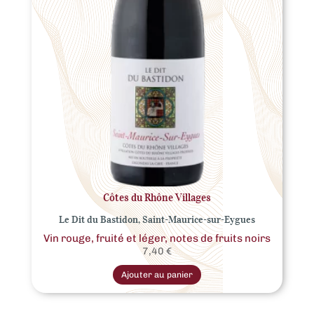
Côtes du Rhône Villages
Le Dit du Bastidon, Saint-Maurice-sur-Eygues
Vin rouge, fruité et léger, notes de fruits noirs
7,40
€
Ce
produit
Ajouter au panier
a
plusieurs
variations.
Les