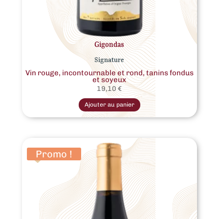
Gigondas
Signature
Vin rouge, incontournable et rond, tanins fondus
et soyeux
19,10
€
Ce
produit
Ajouter au panier
a
plusieurs
variations.
Les
options
peuvent
être
Promo !
choisies
sur
la
page
du
produit