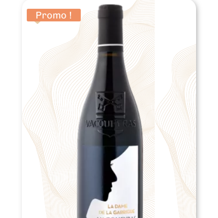
peuvent
être
Promo !
choisies
sur
la
page
du
produit