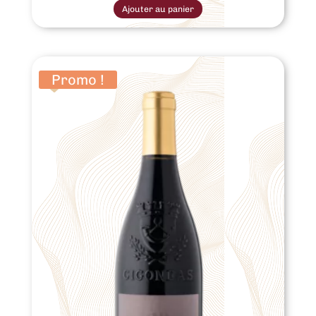
produit
Ajouter au panier
a
plusieurs
variations.
Les
options
peuvent
être
Promo !
choisies
sur
la
page
du
produit