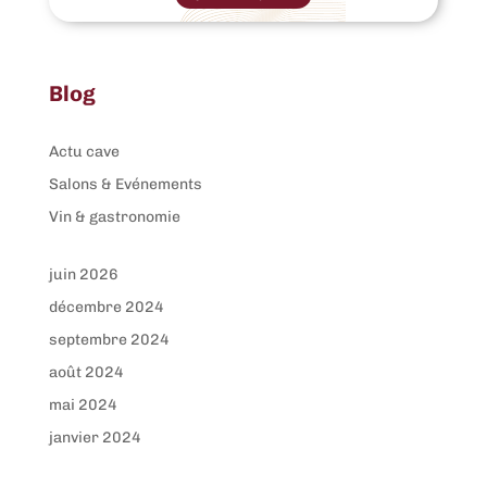
a
plusieurs
variations.
Les
options
peuvent
Blog
être
choisies
sur
la
Actu cave
page
du
Salons & Evénements
produit
Vin & gastronomie
juin 2026
décembre 2024
septembre 2024
août 2024
mai 2024
janvier 2024