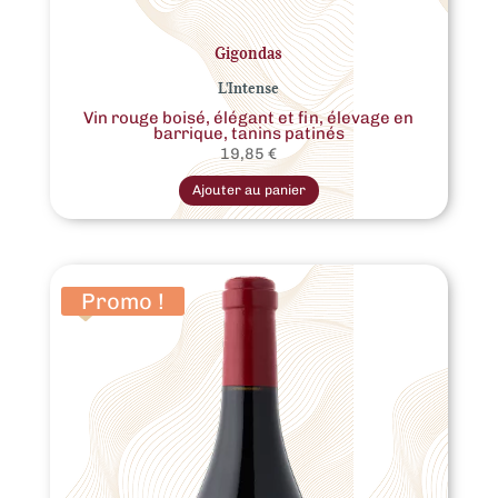
Gigondas
L'Intense
Vin rouge boisé, élégant et fin, élevage en
barrique, tanins patinés
19,85
€
Ce
produit
Ajouter au panier
a
plusieurs
variations.
Les
options
peuvent
être
Promo !
choisies
sur
la
page
du
produit