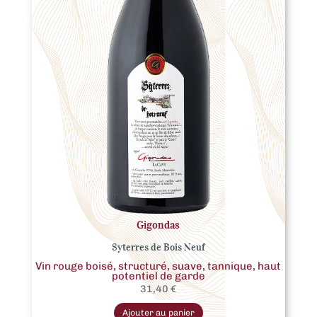
Gigondas
Syterres de Bois Neuf
Vin rouge boisé, structuré, suave, tannique, haut
potentiel de garde
31,40
€
Ce
produit
Ajouter au panier