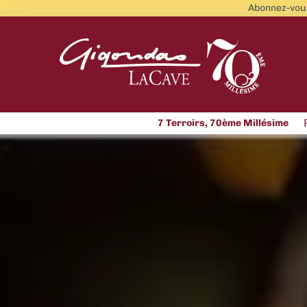
Abonnez-vous
7 Terroirs, 70ème Millésime