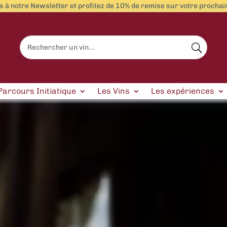
 à notre Newsletter et profitez de 10% de remise sur votre proch
Parcours Initiatique
Les Vins
Les expériences